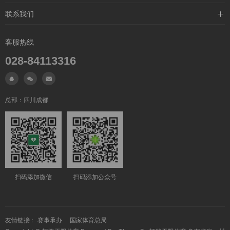
大型赛事
媒体新闻
联系我们
城市分站
联系我们
客服热线
网站地图
028-84113316



总部：四川成都
扫码添加微信
扫码添加公众号
友情链接 :
赛事承办
国家体育总局