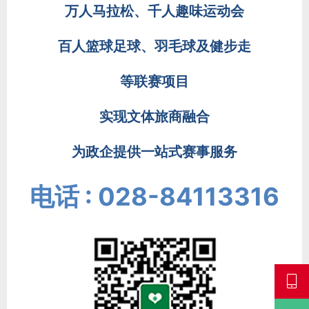
万人马拉松、千人趣味运动会
百人篮球足球、羽毛球及健步走
等联赛项目
实现文体旅商融合
为政企提供一站式赛事服务
电话 : 028-84113316
