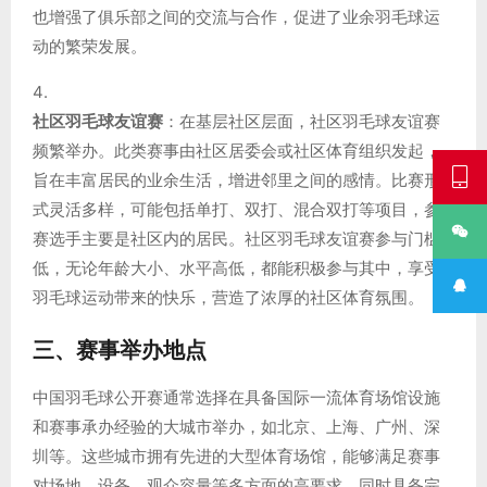
也增强了俱乐部之间的交流与合作，促进了业余羽毛球运
动的繁荣发展。
社区羽毛球友谊赛
：在基层社区层面，社区羽毛球友谊赛
频繁举办。此类赛事由社区居委会或社区体育组织发起，

旨在丰富居民的业余生活，增进邻里之间的感情。比赛形
式灵活多样，可能包括单打、双打、混合双打等项目，参

赛选手主要是社区内的居民。社区羽毛球友谊赛参与门槛
低，无论年龄大小、水平高低，都能积极参与其中，享受

羽毛球运动带来的快乐，营造了浓厚的社区体育氛围。
三、赛事举办地点
中国羽毛球公开赛通常选择在具备国际一流体育场馆设施
和赛事承办经验的大城市举办，如北京、上海、广州、深
圳等。这些城市拥有先进的大型体育场馆，能够满足赛事
对场地、设备、观众容量等多方面的高要求，同时具备完