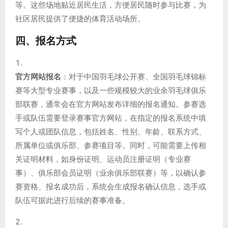
等。这些场地贴近居民生活，方便居民随时参与比赛，为
社区居民提供了便捷的体育活动场所。
四、报名方式
官方网站报名
：对于中国羽毛球公开赛、全国羽毛球锦标
赛等大型专业赛事，以及一些规模较大的业余羽毛球俱乐
部联赛，通常会在官方网站发布详细的报名通知。参赛选
手或队伍需要登录赛事官方网站，在指定的报名系统中填
写个人或团队信息，包括姓名、性别、年龄、联系方式、
所属单位或俱乐部、参赛项目等。同时，可能需要上传相
关证明材料，如身份证明、运动员注册证明（专业赛
事）、俱乐部会员证明（业余俱乐部联赛）等，以确认参
赛资格。报名成功后，系统会生成报名确认信息，选手或
队伍可据此进行后续的赛事准备。