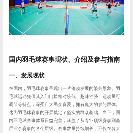
国内羽毛球赛事现状、介绍及参与指南
一、发展现状
在国内，羽毛球赛事呈现出一片蓬勃发展的繁荣景象。羽
毛球运动凭借其入门门槛相对较低、趣味性强、运动量可
调节等特点，深受广大民众喜爱，拥有庞大的参与群体。
这为羽毛球赛事的开展奠定了坚实的群众基础。当下，国
内羽毛球赛事体系日益完善，涵盖了从专业顶级赛事到基
层业余赛事的各个层级。赛事数量持续增长，不仅在各大